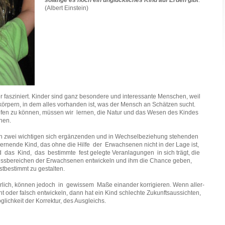
solange es noch ein unglückliches Kind
auf Erden gibt
.
(Albert Einstein)
fasziniert. Kinder sind ganz besondere und interessante Menschen, weil
örpern, in dem alles vorhanden ist, was der Mensch an Schätzen sucht.
en zu können, müssen wir lernen, die Natur und das Wesen des Kindes
hen.
h zwei wichtigen sich ergänzenden und in Wechselbeziehung stehenden
lernende Kind, das ohne die Hilfe der Erwachsenen nicht in der Lage ist,
d das Kind, das bestimmte fest gelegte Veranlagungen in sich trägt, die
ussbereichen der Erwachsenen entwickeln und ihm die Chance geben,
stbestimmt zu gestalten.
hrlich, können jedoch in gewissem Maße einander korrigieren. Wenn aller-
ht oder falsch entwickeln, dann hat ein Kind schlechte Zukunftsaussichten,
glichkeit der Korrektur, des Ausgleichs.